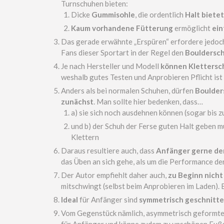
Turnschuhen bieten:
Dicke
Gummisohle
, die ordentlich
Halt bietet
Kaum vorhandene Fütterung
ermöglicht
ein
Das gerade erwähnte „Erspüren“ erfordere jedoch
Fans dieser Sportart in der Regel den
Bouldersch
Je nach Hersteller und Modell
können Klettersch
weshalb gutes Testen und Anprobieren Pflicht ist
Anders als bei normalen Schuhen, dürfen
Boulder
zunächst
. Man sollte hier bedenken, dass…
a) sie sich noch ausdehnen können (sogar bis z
und b) der Schuh der Ferse guten Halt geben mu
Klettern
Daraus resultiere auch, dass
Anfänger gerne den
das Üben an sich gehe, als um die Performance de
Der Autor empfiehlt daher auch,
zu Beginn nicht
mitschwingt (selbst beim Anprobieren im Laden). E
Ideal
für Anfänger sind
symmetrisch geschnitten
Vom Gegenstück nämlich, asymmetrisch geformten,
für Anfänger und könne zudem zu unschönen Fußsc