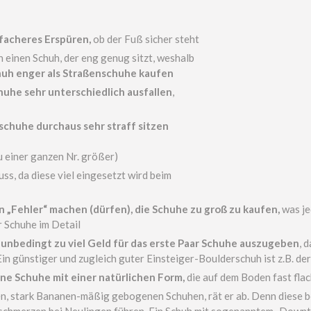
facheres Erspüren,
ob der Fuß sicher steht
 einen Schuh, der eng genug sitzt, weshalb
uh enger als Straßenschuhe kaufen
uhe sehr unterschiedlich ausfallen
,
schuhe durchaus sehr straff sitzen
u einer ganzen Nr. größer)
ss, da diese viel eingesetzt wird beim
 „Fehler“ machen (dürfen), die Schuhe zu groß zu kaufen,
was je
r Schuhe im Detail
 unbedingt zu viel Geld für das erste Paar Schuhe auszugeben
, 
in günstiger und zugleich guter Einsteiger-Boulderschuh ist z.B. de
e Schuhe mit einer natürlichen Form,
die auf dem Boden fast flach
 stark Bananen-mäßig gebogenen Schuhen, rät er ab. Denn diese bö
hmerzen bei Neulingen führen. Ein Schuh mit sogenanntem „Downturn