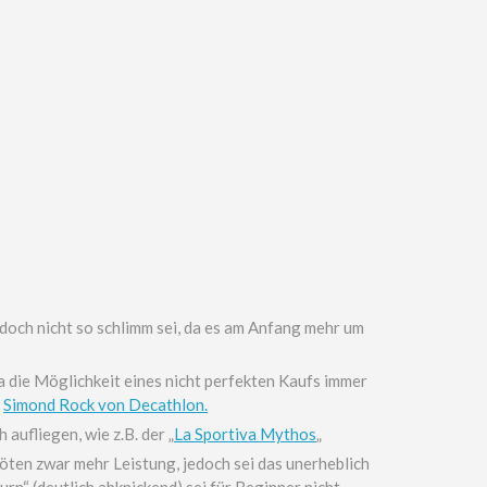
doch nicht so schlimm sei, da es am Anfang mehr um
da die Möglichkeit eines nicht perfekten Kaufs immer
r
Simond Rock von Decathlon.
 aufliegen, wie z.B. der „
La Sportiva Mythos
„
ten zwar mehr Leistung, jedoch sei das unerheblich
“ (deutlich abknickend) sei für Beginner nicht